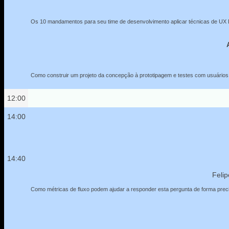
Os 10 mandamentos para seu time de desenvolvimento aplicar técnicas de UX D
Como construir um projeto da concepção à prototipagem e testes com usuário
12:00
14:00
14:40
Feli
Como métricas de fluxo podem ajudar a responder esta pergunta de forma prec