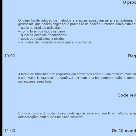
O proc
O caminho de adoção de métodos e práticas ágeis, em geral são extremament
gerenciais, que podem engessar o processo de adoção. Entenda como está se
– quais as práticas utilizadas
– como foram divididos os times
– quais os desafios encontrados
– quais os resultados já obtidos
– o modelo de maturidade onde queremos chegar
10:00
Req
A forma de trabalhar com requisitos em ambientes agéis é uma maneira muito d
e com valor. Nesta palestra, você vai sair com uma boa compreensão de como as 
por equipes ágeis hoje.
Code rev
Como a prática do code review pode ajudar você e o seu time melhorar a qua
comparações com outras técnicas similares.
11:00
Os 10 mand