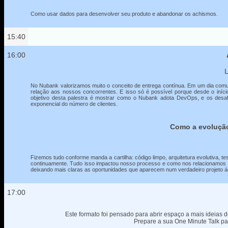
Como usar dados para desenvolver seu produto e abandonar os achismos.
15:40
16:00
L
No Nubank valorizamos muito o conceito de entrega contínua. Em um dia comu
relação aos nossos concorrentes. E isso só é possível porque desde o in
objetivo desta palestra é mostrar como o Nubank adota DevOps, e os desaf
exponencial do número de clientes.
Como a evolução
Fizemos tudo conforme manda a cartilha: código limpo, arquitetura evolutiva,
continuamente. Tudo isso impactou nosso processo e como nos relacionamos com
deixando mais claras as oportunidades que aparecem num verdadeiro projeto ág
17:00
Este formato foi pensado para abrir espaço a mais ideias de
Prepare a sua One Minute Talk pa