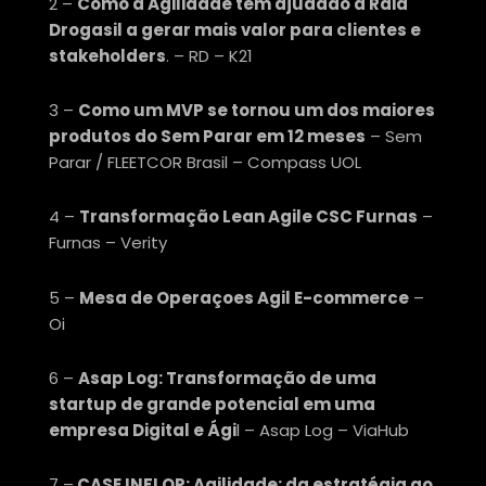
2 –
Como a Agilidade tem ajudado a Raia
Drogasil a gerar mais valor para clientes e
stakeholders
. – RD – K21
3 –
Como um MVP se tornou um dos maiores
produtos do Sem Parar em 12 meses
– Sem
Parar / FLEETCOR Brasil – Compass UOL
4 –
Transformação Lean Agile CSC Furnas
–
Furnas – Verity
5 –
Mesa de Operaçoes Agil E-commerce
–
Oi
6 –
Asap Log: Transformação de uma
startup de grande potencial em uma
empresa Digital e Ági
l – Asap Log – ViaHub
7 –
CASE INFLOR: Agilidade: da estratégia ao