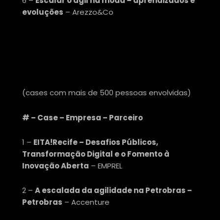
6 –
Escalar o ágil na moda – aprendizados e
evoluções
– Arezzo&Co
CATEGORIA
TRANSFORMAÇÃO
(
cases com mais de 500 pessoas envolvidas
)
# – Case – Empresa – Parceiro
1 –
EITA!Recife – Desafios Públicos,
Transformação Digital e o Fomento à
Inovação Aberta
– EMPREL
2 –
A escalada da agilidade na Petrobras –
Petrobras
– Accenture