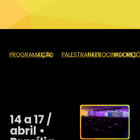
PROGRAMAÇÃO
LOCAL
PALESTRANTES
PATROCINADORES
INSCRIÇ
14 a 17 /
abril •