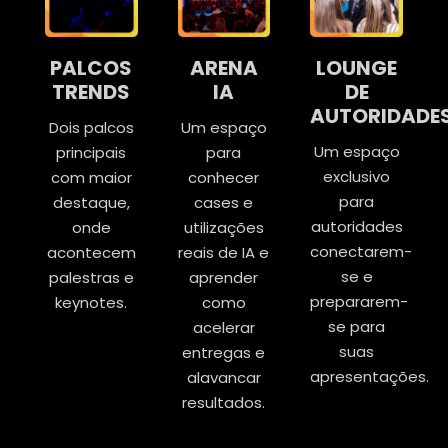
PALCOS
ARENA
LOUNGE
TRENDS
IA
DE
AUTORIDADE
Dois palcos
Um espaço
Um espaço
principais
para
exclusivo
com maior
conhecer
para
destaque,
cases e
autoridades
onde
utilizações
conectarem-
acontecem
reais de IA e
se e
palestras e
aprender
prepararem-
keynotes.
como
se para
acelerar
suas
entregas e
apresentações.
alavancar
resultados.