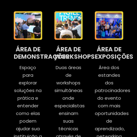
ÁREA DE
ÁREA DE
ÁREA DE
DEMONSTRAÇÕES
WORKSHOPS
EXPOSIÇÕES
Espaço
Duas áreas
Área dos
para
de
estandes
explorar
workshops
dos
soluções na
simultâneas
patrocinadores
prática e
onde
do evento
entender
especialistas
com mais
como elas
ensinam
oportunidades
podem
suas
de
ajudar sua
técnicas
aprendizado,
instituição a
através de
networking