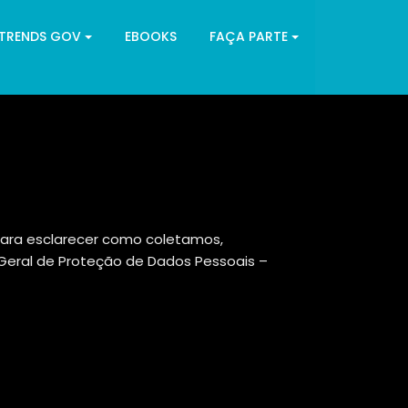
 TRENDS GOV
EBOOKS
FAÇA PARTE
 para esclarecer como coletamos,
i Geral de Proteção de Dados Pessoais –