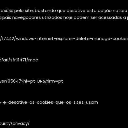
ookies
pelo site, bastando que desative esta opção no seu
cipais navegadores utilizados hoje podem ser acessadas a 
lp/17442/windows-internet-explorer-delete-manage-cookie
fari/sfri11471/mac
wer/95647?hl=pt-BR&hlrm=pt
ive-e-desative-os-cookies-que-os-sites-usam
urity/privacy/