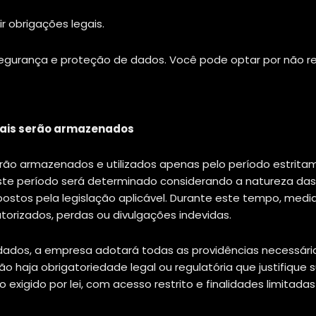
r obrigações legais.
gurança e proteção de dados. Você pode optar por não r
oais serão armazenados
rão armazenados e utilizados apenas pelo período estritam
ste período será determinado considerando a natureza das 
mpostos pela legislação aplicável. Durante este tempo, me
orizados, perdas ou divulgações indevidas.
s dados, a empresa adotará todas as providências necessári
ão haja obrigatoriedade legal ou regulatória que justifiqu
exigido por lei, com acesso restrito e finalidades limitad