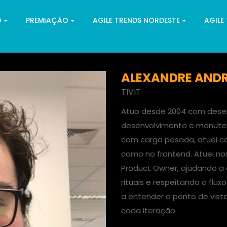
O
PREMIAÇÃO
AGILE TRENDS NORDESTE
AGILE
ALEXANDRE AND
TIVIT
Atuo desde 2004 com desen
desenvolvimento e manuten
com carga pesada, atuei co
como no frontend. Atuei no
Product Owner, ajudando a d
rituais e respeitando o fl
a entender o ponto de vista
cada iteração