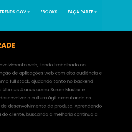
 TRENDS GOV
EBOOKS
FAÇA PARTE
RADE
volvimento web, tendo trabalhado no
ção de aplicações web com alta audiência e
mo full stack, ajudando tanto no backend
s últimos 4 anos como Scrum Master e
esenvolver a cultura ágil, executando os
uxo de desenvolvimento do produto. Aprendendo
 do cliente, buscando a melhoria continua a