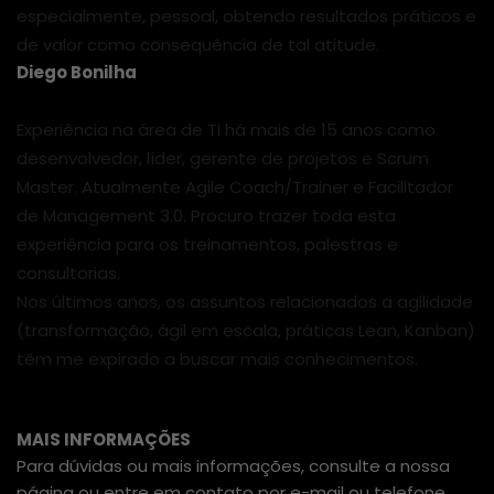
especialmente, pessoal, obtendo resultados práticos e
de valor como consequência de tal atitude.
Diego Bonilha
Experiência na área de TI há mais de 15 anos como
desenvolvedor, líder, gerente de projetos e Scrum
Master. Atualmente Agile Coach/Trainer e Facilitador
de Management 3.0. Procuro trazer toda esta
experiência para os treinamentos, palestras e
consultorias.
Nos últimos anos, os assuntos relacionados a agilidade
(transformação, ágil em escala, práticas Lean, Kanban)
têm me expirado a buscar mais conhecimentos.
MAIS INFORMAÇÕES
Para dúvidas ou mais informações, consulte a nossa
página ou entre em contato por e-mail ou telefone.