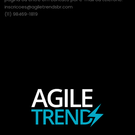
inscricoes@agiletrendsbr.com
(11) 98469-1819