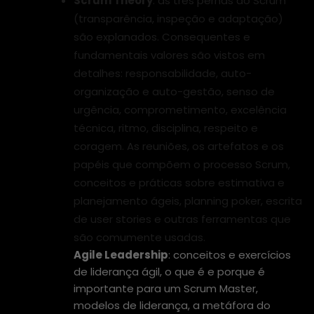
Scrum Theory
: as três pernas do Scrum
(transparência, inspeção e adaptação)
são explanados. Consequentes e
fundamentais valores são vistos em
detalhes: responsabilidade, auto-
organização e auto-gestão, senso de
urgência, comprometimento, excelência
técnica, ritmo, disciplina, respeito e
coragem. As reuniões, os artefatos e os
papéis que compõem o processo Scrum,
conceitos e práticas sobre estimativa e
planejamento ágeis, planning poker, escrita
de user stories e outras ferramentas que
são comumente usadas.
Agile Leadership
: conceitos e exercícios
de liderança ágil, o que é e porque é
importante para um Scrum Master,
modelos de liderança, a metáfora do