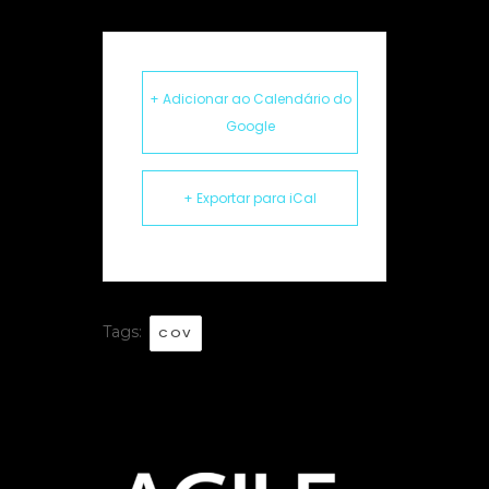
+ Adicionar ao Calendário do
Google
+ Exportar para iCal
Tags:
COV