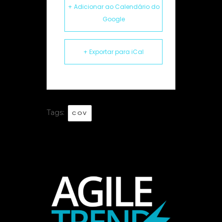
+ Adicionar ao Calendário do
Google
+ Exportar para iCal
Tags:
COV