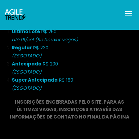
Último Lote
R$ 260
até 01/set (Se houver vagas)
Regular
R$ 230
(ESGOTADO)
Antecipada
R$ 200
(ESGOTADO)
Super Antecipada
R$ 180
(ESGOTADO)
INSCRIÇÕES ENCERRADAS PELO SITE. PARA AS
ÚLTIMAS VAGAS, INSCRIÇÕES ATRAVÉS DAS
INFORMAÇÕES DE CONTATO NO FINAL DA PÁGINA