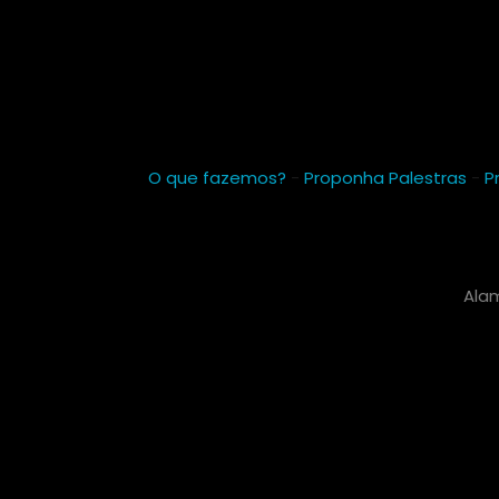
O que fazemos?
-
Proponha Palestras
-
P
Alam