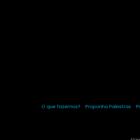
O que fazemos?
-
Proponha Palestras
-
P
Alam