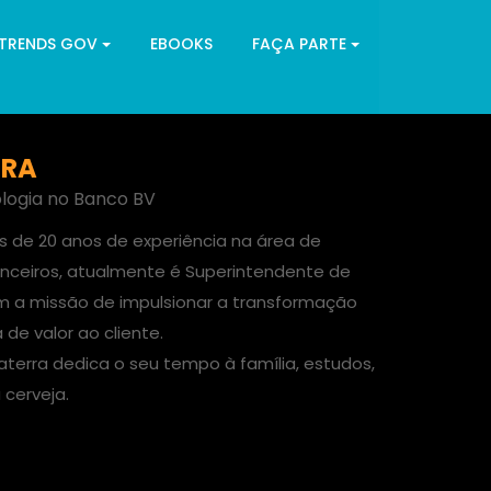
 TRENDS GOV
EBOOKS
FAÇA PARTE
IRA
logia no Banco BV
is de 20 anos de experiência na área de
anceiros, atualmente é Superintendente de
m a missão de impulsionar a transformação
 de valor ao cliente.
naterra dedica o seu tempo à família, estudos,
cerveja.