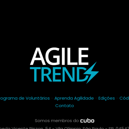
rograma de Voluntários
-
Aprenda Agilidade
-
Edições
-
Cód
Contato
Somos membros do
eda Vicente Pinzon, 54 - Vila Olímpia, São Paulo - SP, 0454