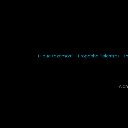
O que fazemos?
-
Proponha Palestras
-
P
Alam