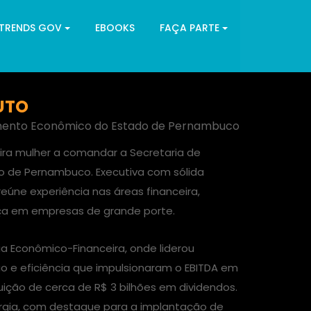
 TRENDS GOV
EBOOKS
FAÇA PARTE
UTO
imento Econômico do Estado de Pernambuco
eira mulher a comandar a Secretaria de
 de Pernambuco. Executiva com sólida
 reúne experiência nas áreas financeira,
ça em empresas de grande porte.
ria Econômico-Financeira, onde liderou
o e eficiência que impulsionaram o EBITDA em
buição de cerca de R$ 3 bilhões em dividendos.
gia, com destaque para a implantação de