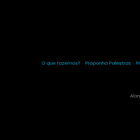
O que fazemos?
-
Proponha Palestras
-
P
Alam