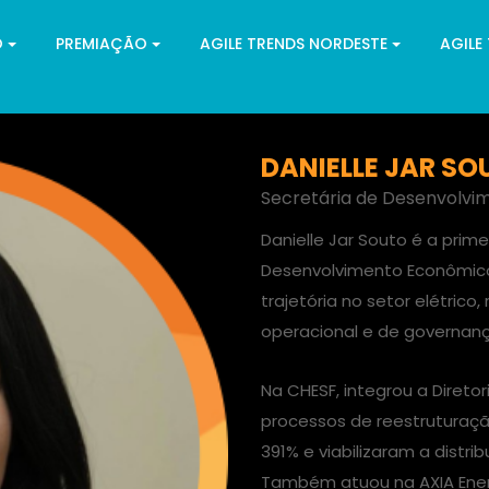
O
PREMIAÇÃO
AGILE TRENDS NORDESTE
AGILE
DANIELLE JAR SO
Secretária de Desenvolv
Danielle Jar Souto é a prim
Desenvolvimento Econômico
trajetória no setor elétrico,
operacional e de governan
Na CHESF, integrou a Direto
processos de reestruturaçã
391% e viabilizaram a distri
Também atuou na AXIA Ener