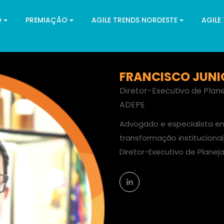
O
PREMIAÇÃO
AGILE TRENDS NORDESTE
AGILE
FRANCISCO JUNI
Diretor-Executivo de Plan
ADEPE
Advogado e especialista em
transformação institucional
Diretor-Executivo de Plane