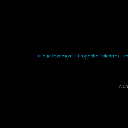
O que fazemos?
-
Proponha Palestras
-
P
Alam