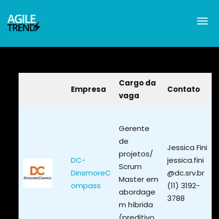
VAGAS
Cargo da
Empresa
Contato
vaga
Gerente
de
Jessica Fini
projetos/
DC-
jessica.fini
Scrum
DinsmoreC
@dc.srv.br
Master em
ompass
(11) 3192-
abordage
3788
m híbrida
(preditivo