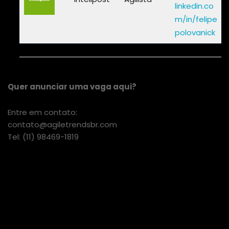
linkedin.co
m/in/felipe
polovanick
Quer anunciar uma vaga aqui?
Entre em contato:
contato@agiletrendsbr.com
Tel: (11) 98469-1819