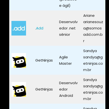
e ágil)
Ariane
Desenvolv
arianesouz
.
Add
edor .net
a@somos
sênior
add.com.b
r
Sandya
Agile
sandya@g
GetNinjas
Master
etninjas.co
m.br
Sandya
Desenvolv
sandya@g
GetNinjas
edor
etninjas.co
Android
m.br
Sandya