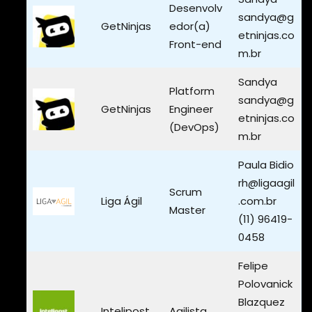
Desenvolv
sandya@g
GetNinjas
edor(a)
etninjas.co
Front-end
m.br
Sandya
Platform
sandya@g
GetNinjas
Engineer
etninjas.co
(DevOps)
m.br
Paula Bidio
rh@ligaagil
Scrum
Liga Ágil
.com.br
Master
(11) 96419-
0458
Felipe
Polovanick
Blazquez
Intelipost
Agilista