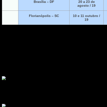
Brasília – DF
20 a 23 de
agosto / 19
Florianópolis – SC
10 e 11 outubro /
19
ONDE JÁ ESTIVEMOS
ONDE MAIS?
Quer levar um Agile Trends para a sua cidade?
Entre em contato conosco:
contato@agiletrendsbr.com.