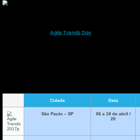
O Agile Trends vai até a sua empresa com uma edição
particular do melhor evento de agilidade do Brasil.
Saiba mais sobre o
Agile Trends Day
.
PRÓXIMAS DATAS
Cidade
Data
São Paulo – SP
06 a 18 de abril /
20